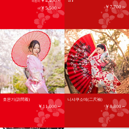
￥4,400～
어린이
￥7,700～
￥5,500～
어
호몬기(訪問着)
니샤쿠소데(二尺袖)
￥11,000～
￥8,800～