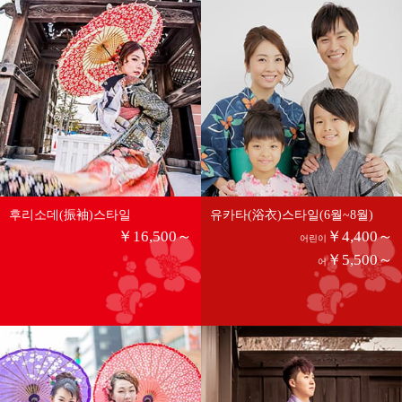
후리소데(振袖)스타일
유카타(浴衣)스타일(6월~8월)
￥16,500～
￥4,400～
어린이
￥5,500～
어