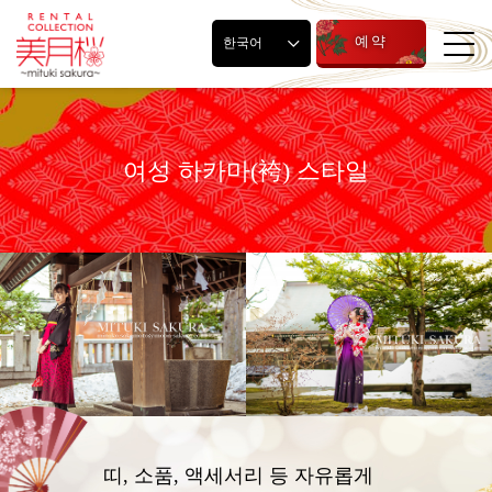
예약
한국어
여성 하카마(袴) 스타일
띠, 소품, 액세서리 등 자유롭게