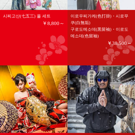
시찌고산(七五三) 풀 세트
이로우찌가케(色打掛)・시로무
￥8,800～
쿠(白無垢)
구로도메소데(黒留袖)・이로도
메소데(色留袖)
￥38,500～