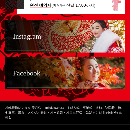
완전 예약제
(예약은 전날 17:00까지)
Instagram
Facebook
札幌着物レンタル 美月桜 ～mituki sakura～ | 成人式、卒業式、振袖、訪問着、袴、
七五三、浴衣、スタジオ撮影
>
기본요금・기모노TPO・Q&A
>
여성 하카마(袴) 스
타일